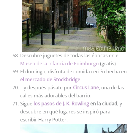
Descubre juguetes de todas las épocas en el
Museo de la Infancia de Edimburgo
(gratis).
El domingo, disfruta de comida recién hecha en
el mercado de Stockbridge
…
…y después pásate por
Circus Lane
, una de las
calles más adorables del barrio.
Sigue
los pasos de J. K. Rowling
en la ciudad
, y
descubre en qué lugares se inspiró para
escribir Harry Potter.