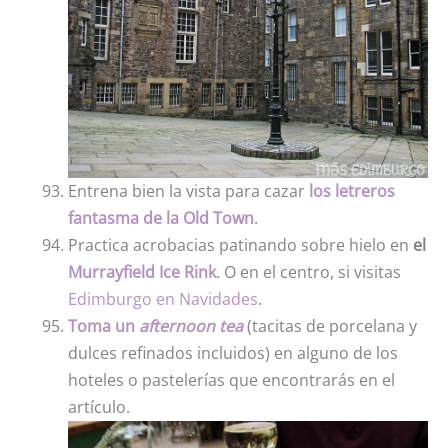
Entrena bien la vista para cazar
los letreros
fantasma de la Old Town
.
Practica acrobacias patinando sobre hielo en
el
Murrayfield Ice Rink
. O en el centro, si visitas
Edimburgo en Navidades
.
Toma un
afternoon tea
(tacitas de porcelana y
dulces refinados incluidos) en alguno de los
hoteles o pastelerías que encontrarás en el
artículo.