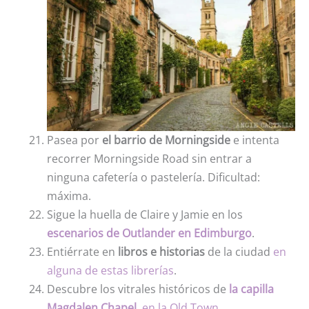
Pasea por
el barrio de Morningside
e intenta
recorrer Morningside Road sin entrar a
ninguna cafetería o pastelería. Dificultad:
máxima.
Sigue la huella de Claire y Jamie en los
escenarios de Outlander en Edimburgo
.
Entiérrate en
libros e historias
de la ciudad
en
alguna de estas librerías
.
Descubre los vitrales históricos de
la capilla
Magdalen Chapel,
en la Old Town
.