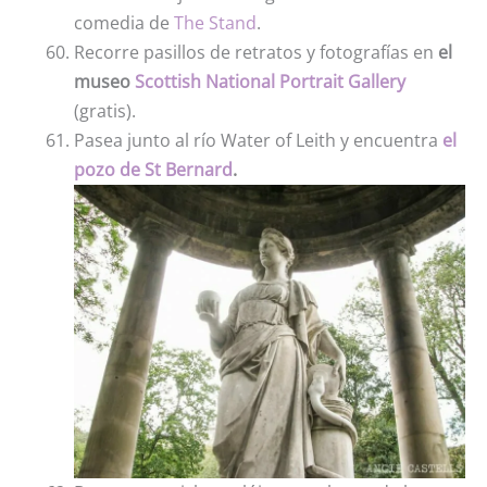
comedia de
The Stand
.
Recorre pasillos de retratos y fotografías en
el
museo
Scottish National Portrait Gallery
(gratis).
Pasea junto al río Water of Leith y encuentra
el
pozo de St Bernard
.