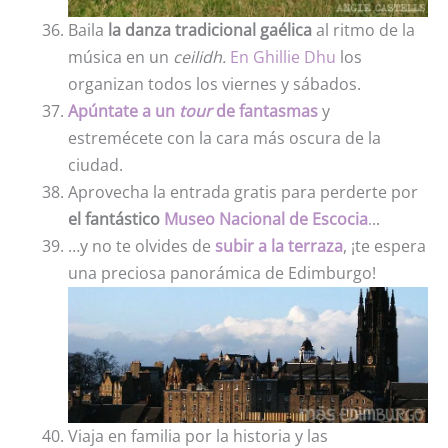
Baila
la danza tradicional gaélica
al ritmo de la
música en un
ceilidh.
En Ghillie Dhu
los
organizan todos los viernes y sábados.
Apúntate a un
tour
de fantasmas
y
estremécete con la cara más oscura de la
ciudad.
Aprovecha la entrada gratis para perderte por
el fantástico
Museo Nacional de Escocia
.
..
…y no te olvides de
subir a la terraza
, ¡te espera
una preciosa panorámica de Edimburgo!
Viaja en familia por la historia y las