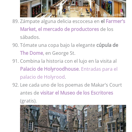
Zámpate alguna delicia escocesa en
el
Farmer’s
Market, el mercado de productores
de los
sábados.
Tómate una copa bajo la elegante
cúpula de
The Dome
, en George St.
Combina la historia con el lujo en la visita al
Palacio de Holyroodhouse
.
Entradas para el
palacio de Holyrood
.
Lee cada uno de los poemas de Makar’s Court
antes de
visitar el Museo de los Escritores
(gratis).