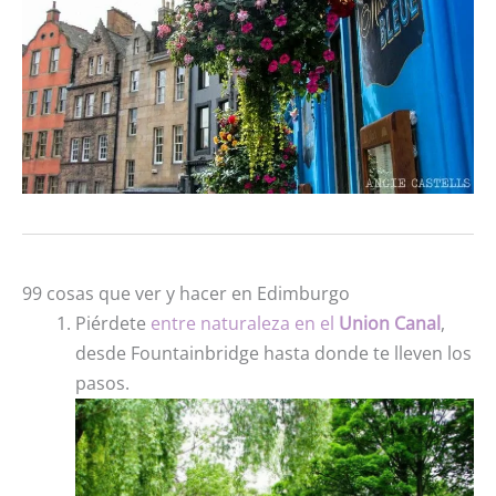
99 cosas que ver y hacer en Edimburgo
Piérdete
entre naturaleza en el
Union Canal
,
desde Fountainbridge hasta donde te lleven los
pasos.