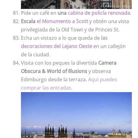
Pide un café en
una
cabina de policía renovada
.
Escala
el Monumento a Scott
y obtén una vista
privilegiada de la Old Town y de Princes St.
Echa un vistazo a lo que queda de
las
decoraciones del Lejano Oeste
en un callejón
de la ciudad.
Visita con los peques la divertida
Camera
Obscura & World of Illusions
y observa
Edimburgo desde la terraza.
Aquí puedes
comprar las entradas
.