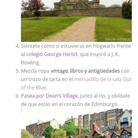
Siéntete como si estuvieras en Hogwarts frente
al
colegio George Heriot
, que inspiró a J. K.
Rowling.
Mezcla ropa
vintage
, libros y antigüedades
con
un trozo de tarta en el
mercadillo de la sala Out
of the Blue
.
Pasea por Dean’s Village
, junto al río, y olvídate
de que estás en el corazón de Edimburgo.