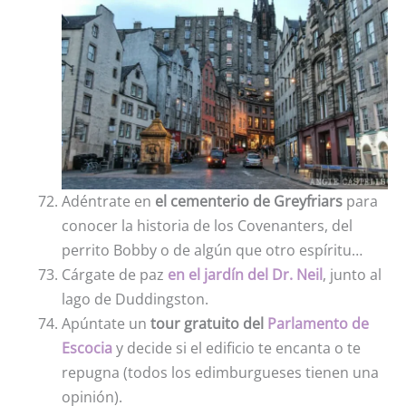
Adéntrate en
el cementerio de Greyfriars
para
conocer la historia de los Covenanters, del
perrito Bobby o de algún que otro espíritu…
Cárgate de paz
en el jardín del Dr. Neil
, junto al
lago de Duddingston.
Apúntate un
tour gratuito del
Parlamento de
Escocia
y decide si el edificio te encanta o te
repugna (todos los edimburgueses tienen una
opinión).