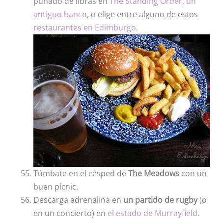
puñado de libras en
The Standing Order, un
antiguo banco
, o elige entre alguno de estos
restaurantes en Edimburgo
.
Túmbate en el césped de
The Meadows
con un
buen pícnic.
Descarga adrenalina en
un partido de rugby
(o
en un concierto) en
el estado de Murrayfield
.