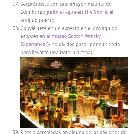
Sorpréndete con una imagen distinta de
Edimburgo
junto al agua en The Shore
, el
antiguo puerto.
Conviértete en un experto en el oro líquido
escocés en
el museo Scotch Whisky
Experience
(y no olvides pasar por su tienda
para llevarte una botella a casa).
Ríete a carcajadas en alguna de las sesiones de