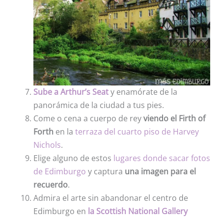
Sube a Arthur’s Seat
y enamórate de la
panorámica de la ciudad a tus pies.
Come o cena a cuerpo de rey
viendo el Firth of
Forth
en la
terraza del cuarto piso de Harvey
Nichols
.
Elige alguno de estos
lugares donde sacar fotos
de Edimburgo
y captura
una imagen para el
recuerdo
.
Admira el arte sin abandonar el centro de
Edimburgo en
la Scottish National Gallery