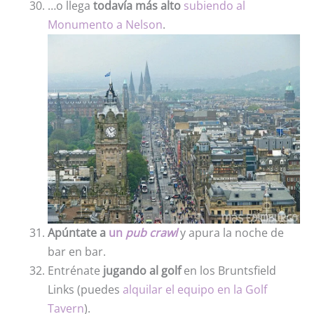
…o llega
todavía más alto
subiendo al
Monumento a Nelson
.
Apúntate a
un
pub
crawl
y apura la noche de
bar en bar.
Entrénate
jugando al golf
en los Bruntsfield
Links (puedes
alquilar el equipo en la Golf
Tavern
).