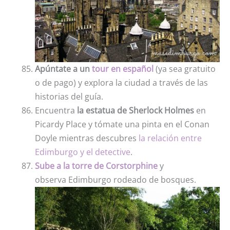
Apúntate a un
tour en español
(ya sea gratuito
o de pago) y explora la ciudad a través de las
historias del guía.
Encuentra
la estatua de Sherlock Holmes
en
Picardy Place y tómate una pinta en el Conan
Doyle mientras descubres
la relación entre
Edimburgo y el detective
.
Sube a la torre de Corstorphine
y
observa Edimburgo rodeado de bosques.