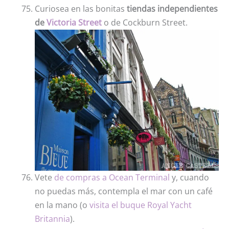
Curiosea en las bonitas
tiendas independientes
de
Victoria Street
o de Cockburn Street.
Vete
de compras a Ocean Terminal
y, cuando
no puedas más, contempla el mar con un café
en la mano (o
visita el buque Royal Yacht
Britannia
).