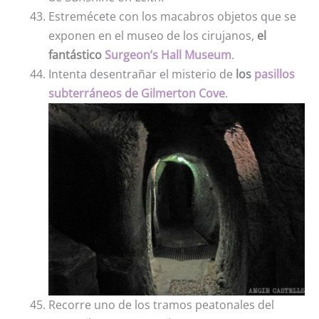
Estremécete con los macabros objetos que se
exponen en el museo de los cirujanos,
el
fantástico
Surgeon’s Hall Museum
.
Intenta desentrañar el misterio de
los
pasillos
subterráneos de Gilmerton Cove
.
Recorre uno de los tramos peatonales del