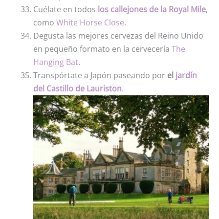
Cuélate en todos
los callejones de la Royal Mile
,
como
White Horse Close
.
Degusta las mejores cervezas del Reino Unido
en pequeño formato en la cervecería
The
Hanging Bat
.
Transpórtate a Japón paseando por
el
jardín
del Castillo de Lauriston
.