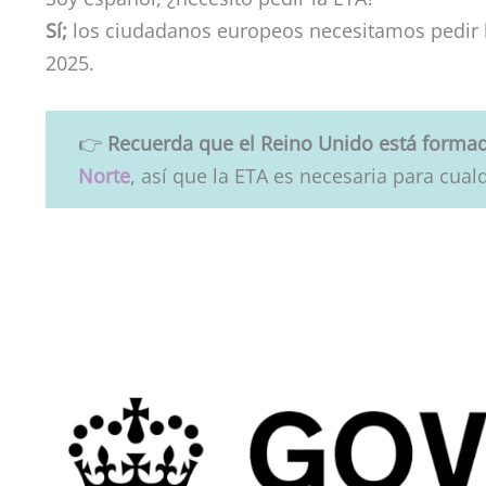
Sí;
los ciudadanos europeos necesitamos pedir la
2025.
👉
Recuerda que el Reino Unido está forma
Norte
, así que la ETA es necesaria para cual