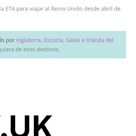
 ETA para viajar al Reino Unido desde abril de
do por
Inglaterra, Escocia, Gales e Irlanda del
quiera de esos destinos.