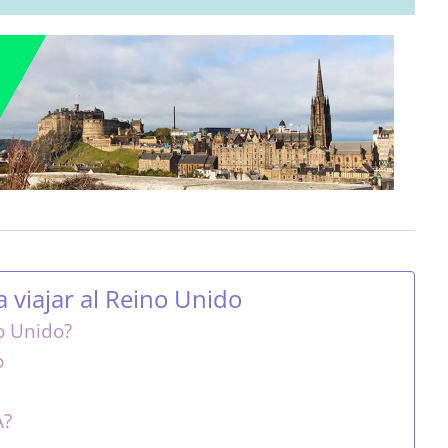
 viajar al Reino Unido
no Unido?
o
A?