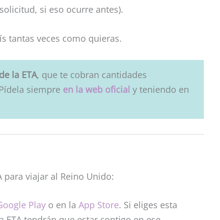
olicitud, si eso ocurre antes).
aís tantas veces como quieras.
de la ETA
, que te cobran cantidades
 Pídela siempre
en la web oficial
y teniendo en
 para viajar al Reino Unido:
Google Play
o en la
App Store
. Si eliges esta
la ETA tendrán que estar contigo en ese