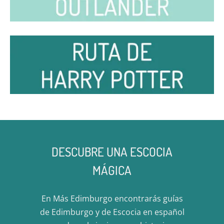
DESCUBRE UNA ESCOCIA
MÁGICA
En Más Edimburgo encontrarás guías
de Edimburgo y de Escocia en español