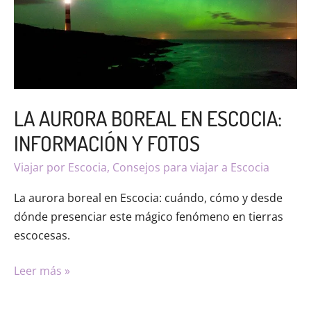
LA AURORA BOREAL EN ESCOCIA:
INFORMACIÓN Y FOTOS
Viajar por Escocia
,
Consejos para viajar a Escocia
La aurora boreal en Escocia: cuándo, cómo y desde
dónde presenciar este mágico fenómeno en tierras
escocesas.
La
Leer más »
aurora
boreal