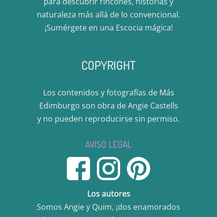
para descubrir rincones, historias y
naturaleza más allá de lo convencional.
¡Sumérgete en una Escocia mágica!
COPYRIGHT
Los contenidos y fotografías de Más
Edimburgo son obra de Angie Castells
y no pueden reproducirse sin permiso.
AVISO LEGAL
Los autores
Somos Angie y Quim, ¡dos enamorados