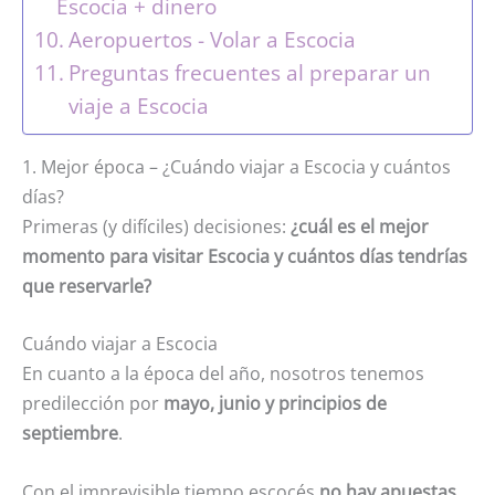
Escocia + dinero
Aeropuertos - Volar a Escocia
Preguntas frecuentes al preparar un
viaje a Escocia
1. Mejor época – ¿Cuándo viajar a Escocia y cuántos
días?
Primeras (y difíciles) decisiones:
¿cuál es el mejor
momento para visitar Escocia y cuántos días tendrías
que reservarle?
Cuándo viajar a Escocia
En cuanto a la época del año, nosotros tenemos
predilección por
mayo, junio y principios de
septiembre
.
Con el imprevisible tiempo escocés
no hay apuestas