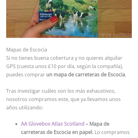
Mapas de Escocia
Si no tienes buena cobertura y no quieres alquilar
GPS (cuesta unos £10 por día, según la compañía),
puedes comprar
un mapa de carreteras de Escocia
.
Tras investigar cuáles son los más exhaustivos,
nosotros compramos este, que ya llevamos unos
años utilizando:
AA Glovebox Atlas Scotland
– Mapa de
carreteras de Escocia en papel.
Lo compramos