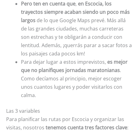
Pero ten en cuenta que
,
en Escocia, los
trayectos siempre acaban siendo un poco más
largos
de lo que Google Maps prevé. Más allá
de las grandes ciudades, muchas carreteras
son estrechas y te obligarán a conducir con
lentitud. Además, ¡querrás parar a sacar fotos a
los paisajes cada pocos km!
Para dejar lugar a estos imprevistos,
es mejor
que no planifiques jornadas maratonianas
.
Como decíamos al principio, mejor escoger
unos cuantos lugares y poder visitarlos con
calma.
Las 3 variables
Para planificar las rutas por Escocia y organizar las
visitas, nosotros
tenemos cuenta tres factores clave
: