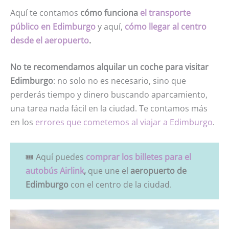
Aquí te contamos
cómo funciona
el transporte
público en Edimburgo
y aquí,
cómo llegar al centro
desde el aeropuerto
.
No te recomendamos alquilar un coche para visitar
Edimburgo
: no solo no es necesario, sino que
perderás tiempo y dinero buscando aparcamiento,
una tarea nada fácil en la ciudad. Te contamos más
en los
errores que cometemos al viajar a Edimburgo
.
🎟️ Aquí puedes
comprar los billetes para el
autobús Airlink
,
que une el
aeropuerto de
Edimburgo
con el centro de la ciudad.