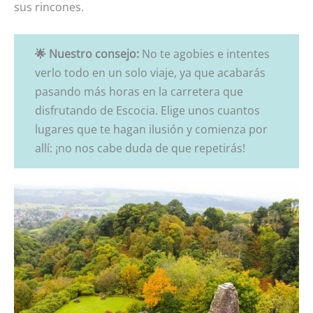
sus rincones.
🌟 Nuestro consejo:
No te agobies e intentes
verlo todo en un solo viaje, ya que acabarás
pasando más horas en la carretera que
disfrutando de Escocia. Elige unos cuantos
lugares que te hagan ilusión y comienza por
allí: ¡no nos cabe duda de que repetirás!