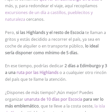
más, y, para redondear el viaje, aquí recopilamos
excursiones de un día a castillos, pueblecitos y
naturaleza
cercanos.
Pero,
si las Highlands y el resto de Escocia
te llaman a
gritos y estás decidido a recorrer el país, ya sea en
coche de alquiler o en transporte público,
lo ideal
sería disponer como mínimo de 5 días.
En ese tiempo, podrías dedicar
2 días a Edimburgo y 3
a una
ruta por las Highlands
o a cualquier otro rincón
del país que te llame la atención.
¿Dispones de más tiempo? ¡Aún mejor! Puedes
organizar
una
ruta de 10 días por Escocia
para ver lo
más emblemático
, que te lleve a la costa oeste,
la isla