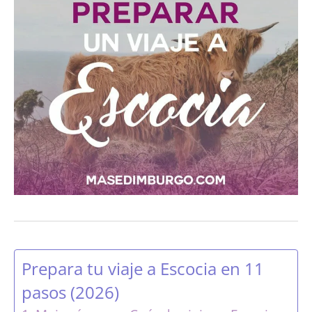
Prepara tu viaje a Escocia en 11
pasos (2026)