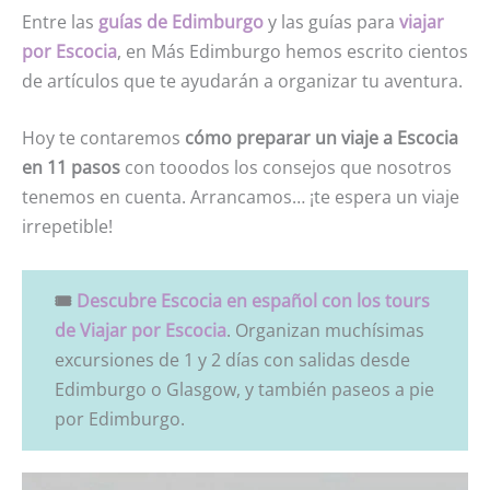
Entre
las
guías de Edimburgo
y las guías para
viajar
por Escocia
, en Más Edimburgo hemos escrito cientos
de artículos que te ayudarán a organizar tu aventura.
Hoy te contaremos
cómo preparar un viaje a Escocia
en 11 pasos
con tooodos los consejos que nosotros
tenemos en cuenta. Arrancamos… ¡te espera un viaje
irrepetible!
🎟
Descubre Escocia en español con los tours
de Viajar por Escocia
. Organizan muchísimas
excursiones de 1 y 2 días con salidas desde
Edimburgo o Glasgow, y también paseos a pie
por Edimburgo.