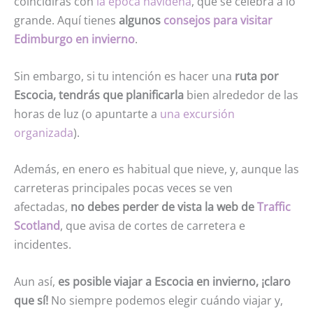
coincidirás con
la época navideña
, que se celebra a lo
grande. Aquí tienes
algunos
consejos para visitar
Edimburgo en invierno
.
Sin embargo, si tu intención es hacer una
ruta por
Escocia, tendrás que planificarla
bien alrededor de las
horas de luz (o apuntarte a
una excursión
organizada
).
Además, en enero es habitual que nieve, y, aunque las
carreteras principales pocas veces se ven
afectadas,
no debes perder de vista la web de
Traffic
Scotland
, que avisa de cortes de carretera e
incidentes.
Aun así,
es posible viajar a Escocia en invierno, ¡claro
que sí!
No siempre podemos elegir cuándo viajar y,