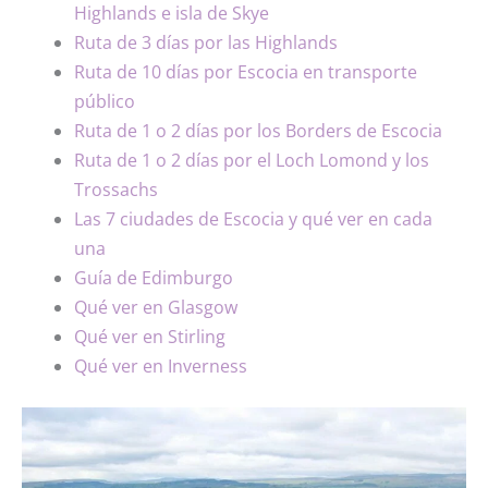
Highlands e isla de Skye
Ruta de 3 días por las Highlands
Ruta de 10 días por Escocia en transporte
público
Ruta de 1 o 2 días por los Borders de Escocia
Ruta de 1 o 2 días por el Loch Lomond y los
Trossachs
Las 7 ciudades de Escocia y qué ver en cada
una
Guía de Edimburgo
Qué ver en Glasgow
Qué ver en Stirling
Qué ver en Inverness