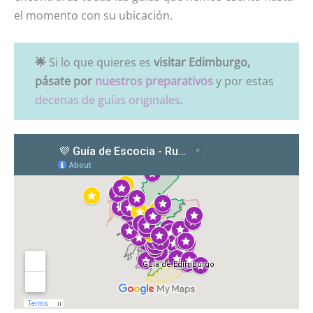
el momento con su ubicación.
🌟
Si lo que quieres es
visitar Edimburgo,
pásate por
nuestros preparativos
y por estas
decenas de guías originales
.