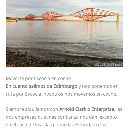
Moverte por Escocia en coche
En cuanto salimos de Edimburgo
y nos ponemos en
ruta por Escocia, nosotros nos movemos en coche.
Siempre alquilamos con
Arnold Clark o Enterprise
, las
dos empresas que más confianza nos dan, excepto
en el caso de las islas (como
las Hébridas
o
las