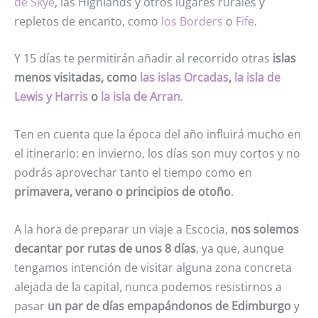
de Skye
, las Highlands y otros lugares rurales y
repletos de encanto, como
los Borders
o
Fife
.
Y 15 días te permitirán añadir al recorrido otras
islas
menos visitadas, como
las islas Orcadas
,
la isla de
Lewis y Harris
o
la isla de Arran
.
Ten en cuenta que la época del año influirá mucho en
el itinerario: en invierno, los días son muy cortos y no
podrás aprovechar tanto el tiempo como en
primavera, verano o principios de otoño
.
A la hora de preparar un viaje a Escocia,
nos solemos
decantar por
rutas de unos 8 días
, ya que, aunque
tengamos intención de visitar alguna zona concreta
alejada de la capital, nunca podemos resistirnos a
pasar
un par de días empapándonos de Edimburgo
y