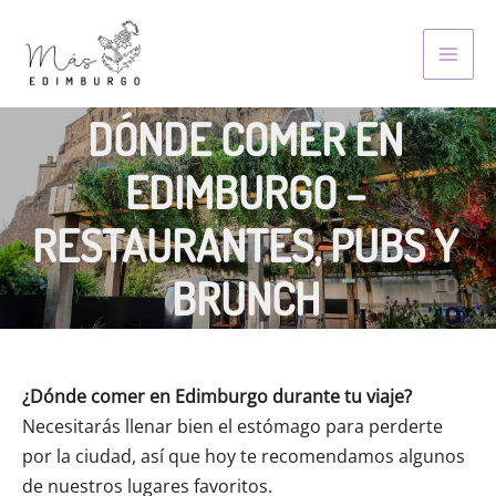
Skip
to
MAI
content
MEN
DÓNDE COMER EN
EDIMBURGO –
RESTAURANTES, PUBS Y
BRUNCH
¿D
ónde comer en Edimburgo durante tu viaje?
Necesitarás llenar bien el estómago para perderte
por la ciudad, así que hoy te recomendamos algunos
de nuestros lugares favoritos.