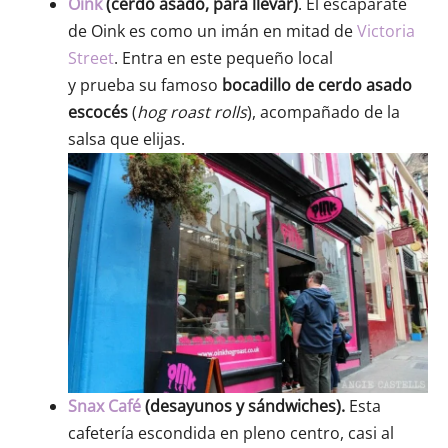
Oink
(cerdo asado, para llevar)
. El escaparate
de Oink es como un imán en mitad de
Victoria
Street
. Entra en este pequeño local
y prueba su famoso
bocadillo de cerdo asado
escocés
(
hog roast rolls
), acompañado de la
salsa que elijas.
Snax Café
(desayunos y sándwiches).
Esta
cafetería escondida en pleno centro, casi al