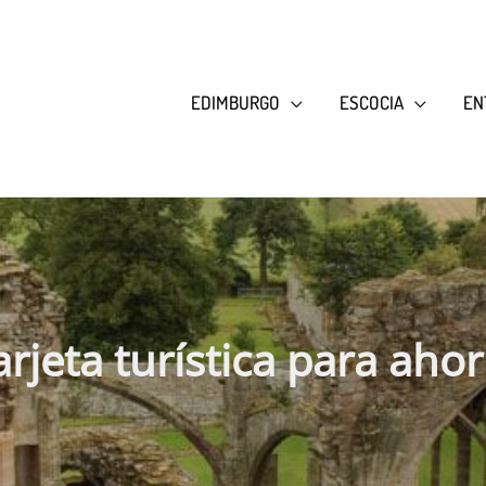
EDIMBURGO
ESCOCIA
EN
arjeta turística para aho