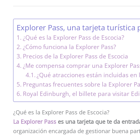
Explorer Pass, una tarjeta turística
¿Qué es la Explorer Pass de Escocia?
¿Cómo funciona la Explorer Pass?
Precios de la Explorer Pass de Escocia
¿Me compensa comprar una Explorer Pas
¿Qué atracciones están incluidas en 
Preguntas frecuentes sobre la Explorer P
Royal Edinburgh, el billete para visitar E
¿Qué es la Explorer Pass de Escocia?
La Explorer Pass
es una tarjeta que te da entrad
organización encargada de gestionar buena part