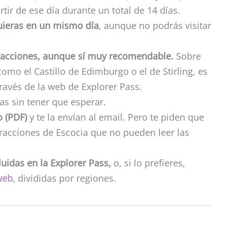
artir de ese día durante un total de 14 días.
quieras en un mismo día
, aunque no podrás visitar
atracciones, aunque sí muy recomendable.
Sobre
omo el Castillo de Edimburgo o el de Stirling, es
ravés de la web de Explorer Pass.
ras sin tener que esperar.
o (PDF)
y te la envían al email. Pero te piden que
racciones de Escocia que no pueden leer las
luidas en la Explorer Pass,
o, si lo prefieres,
web
, divididas por regiones.