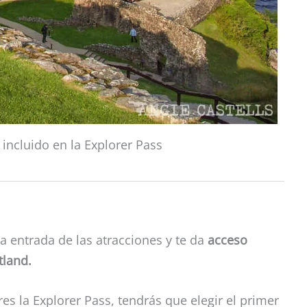
á incluido en la Explorer Pass
a entrada de las atracciones y te da
acceso
tland.
 la Explorer Pass, tendrás que elegir el primer