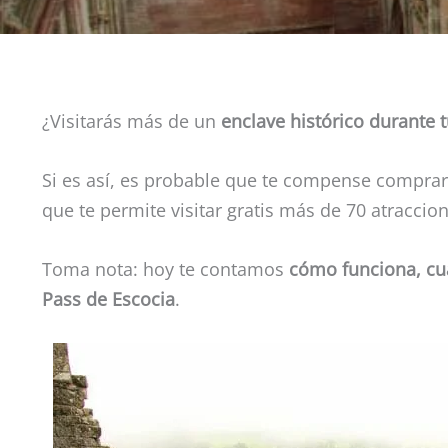
¿Visitarás más de un
enclave histórico durante 
Si es así, es probable que te compense compra
que te permite visitar gratis más de 70 atraccion
Toma nota: hoy te contamos
cómo funciona, cuá
Pass de Escocia
.