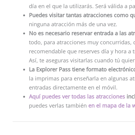
día en el que la utilizarás. Será válida a p
Puedes visitar tantas atracciones como 
ninguna atracción más de una vez.
No es necesario reservar entrada a las 
todo, para atracciones muy concurridas, c
recomendable que reserves día y hora a t
Así, te aseguras visitarlas cuando tú quie
La Explorer Pass tiene formato electrónic
la imprimas para enseñarla en algunas at
entradas directamente en el móvil.
Aquí puedes ver todas las atracciones
inc
puedes verlas también
en el mapa de la 