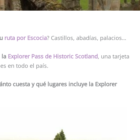
tu
ruta por Escocia
? Castillos, abadías, palacios…
r
la
Explorer Pass de Historic Scotland
, una tarjeta
es en todo el país.
nto cuesta y qué lugares incluye la Explorer