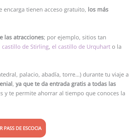
 encarga tienen acceso gratuito,
los más
e las atracciones
; por ejemplo, sitios tan
l castillo de Stirling
,
el castillo de Urquhart
o la
tedral, palacio, abadía, torre…) durante tu viaje a
enial
,
ya que te da entrada gratis a todas las
s y te permite ahorrar al tiempo que conoces la
R PASS DE ESCOCIA