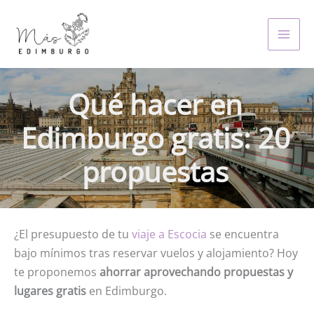
Skip
to
MAI
content
MEN
Qué hacer en
Edimburgo gratis: 20
propuestas
¿El presupuesto de tu
viaje a Escocia
se encuentra
bajo mínimos tras reservar vuelos y alojamiento? Hoy
te proponemos
ahorrar aprovechando propuestas y
lugares gratis
en Edimburgo.