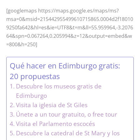
[googlemaps https://maps.google.es/maps/ms?
msa=0&msid=215442955499610715865.0004d2f18010
9250fa642&hl=es&ie=UTF8&t=m&ll=55.959964,-3.2076
64&spn=0.067264,0.205994&z=12&output=embed&w
=800&h=250]
Qué hacer en Edimburgo gratis:
20 propuestas
Descubre los museos gratis de
Edimburgo
Visita la iglesia de St Giles
Únete a un tour gratuito, o free tour
Visita el Parlamento escocés
Descubre la catedral de St Mary y los