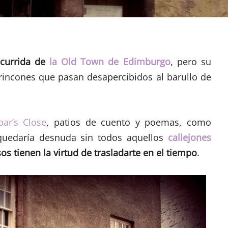
ncurrida de
la Old Town de Edimburgo
, pero su
 rincones que pasan desapercibidos al barullo de
ar’s Close
, patios de cuento y poemas, como
 quedaría desnuda sin todos aquellos
callejones
s tienen la virtud de trasladarte en el tiempo
.