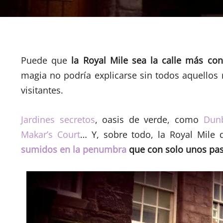
Puede que
la Royal Mile sea la calle más co
magia no podría explicarse sin todos aquellos
visitantes.
Jardines secretos
, oasis de verde, como
Dunb
Makar’s Court
… Y, sobre todo, la Royal Mile
sumidos en la penumbra
que con solo unos paso