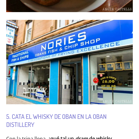
5. CATA EL WHISKY DE OBAN EN LA OBAN
DISTILLERY
Con la tripa llena,
¿qué tal un
dram
de whisky