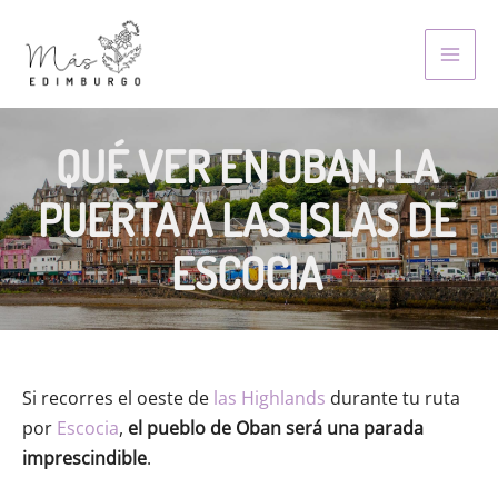
Skip
to
MAI
content
MEN
QUÉ VER EN OBAN, LA
PUERTA A LAS ISLAS DE
ESCOCIA
Si recorres el oeste de
las Highlands
durante tu ruta
por
Escocia
,
el pueblo de Oban será una parada
imprescindible
.