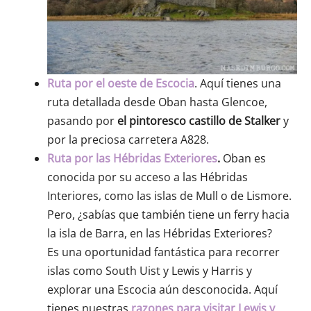
Ruta por el oeste de Escocia
. Aquí tienes una
ruta detallada desde Oban hasta Glencoe,
pasando por
el pintoresco castillo de Stalker
y
por la preciosa carretera A828.
Ruta por las Hébridas Exteriores
.
Oban es
conocida por su acceso a las Hébridas
Interiores, como las islas de Mull o de Lismore.
Pero, ¿sabías que también tiene un ferry hacia
la isla de Barra, en las Hébridas Exteriores?
Es una oportunidad fantástica para recorrer
islas como South Uist y Lewis y Harris y
explorar una Escocia aún desconocida. Aquí
tienes nuestras
razones para visitar Lewis y