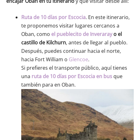
encajar Oban en tu itinerario
y qué visitar desde allí:
Ruta de 10 días por Escocia
. En este itinerario,
te proponemos visitar lugares cercanos a
Oban, como
el pueblecito de Inveraray
o el
castillo de Kilchurn
, antes de llegar al pueblo.
Después, puedes continuar hacia el norte,
hacia Fort William o
Glencoe
.
Si prefieres el transporte público, aquí tienes
una
ruta de 10 días por Escocia en bus
que
también para en Oban.