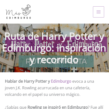
Skip
to
MAI
content
MEN
Ruta de Harry Potter y
Edimburgo: inspiración
y recorrido
Hablar de Harry Potter y
Edimburgo
evoca a una
joven J.K. Rowling acurrucada en una cafetería,
volcando en el papel su universo mágico.
¿Sabías que
Rowling se inspiró en Edimburgo
? Fue allí