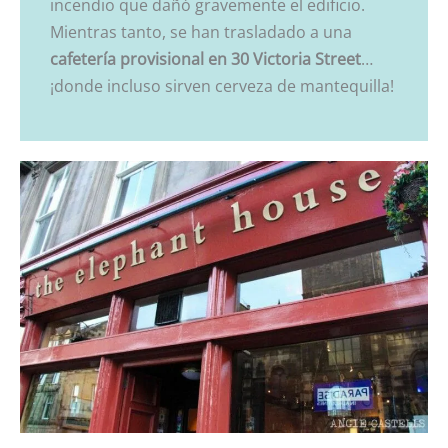
incendio que dañó gravemente el edificio.
Mientras tanto, se han trasladado a una
cafetería provisional en
30 Victoria Street
…
¡donde incluso sirven cerveza de mantequilla!