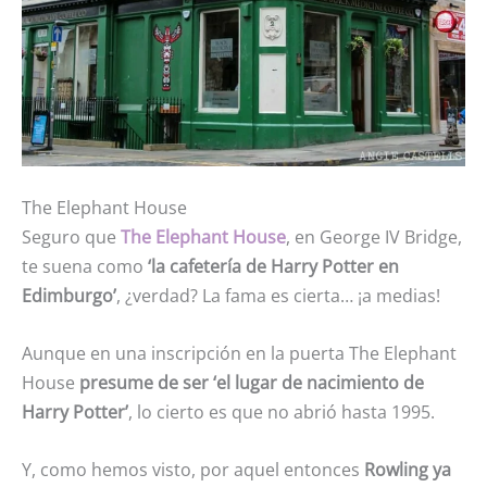
The Elephant House
Seguro que
The Elephant House
, en George IV Bridge,
te suena como
‘la cafetería de Harry Potter en
Edimburgo’
, ¿verdad? La fama es cierta… ¡a medias!
Aunque en una inscripción en la puerta The Elephant
House
presume de ser ‘el lugar de nacimiento de
Harry Potter’
, lo cierto es que no abrió hasta 1995.
Y, como hemos visto, por aquel entonces
Rowling ya