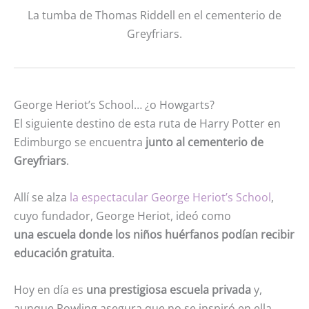
La tumba de Thomas Riddell en el cementerio de
Greyfriars.
George Heriot’s School… ¿o Howgarts?
El siguiente destino de esta ruta de Harry Potter en
Edimburgo se encuentra
junto al cementerio de
Greyfriars
.
Allí se alza
la espectacular George Heriot’s School
,
cuyo fundador, George Heriot, ideó como
una escuela donde los niños huérfanos podían recibir
educación gratuita
.
Hoy en día es
una prestigiosa escuela privada
y,
aunque Rowling asegura que no se inspiró en ella