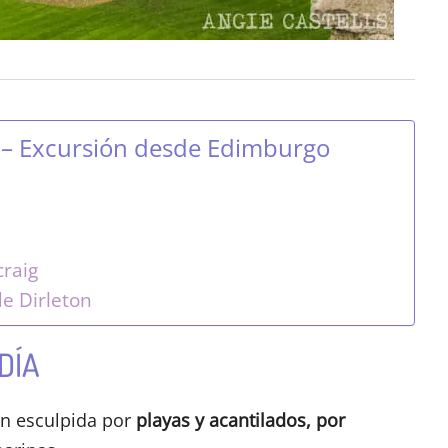
on – Excursión desde Edimburgo
craig
de Dirleton
DÍA
ón esculpida por
playas y acantilados, por