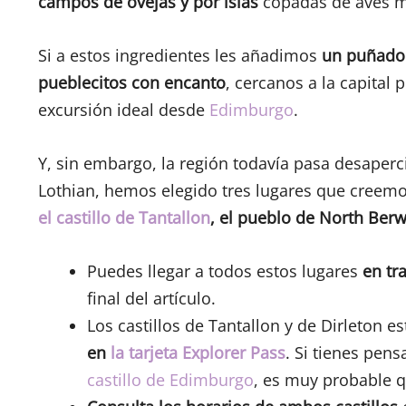
campos de ovejas y por islas
copadas de aves m
Si a estos ingredientes les añadimos
un puñado 
pueblecitos con encanto
, cercanos a la capital
excursión ideal desde
Edimburgo
.
Y, sin embargo, la región todavía pasa desaperci
Lothian, hemos elegido tres lugares que creemo
el castillo de Tantallon
, el pueblo de North Berw
Puedes llegar a todos estos lugares
en tr
final del artículo.
Los castillos de Tantallon y de Dirleton e
en
la tarjeta Explorer Pass
. Si tienes pen
castillo de Edimburgo
, es muy probable 