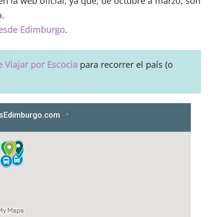
n la web oficial, ya que, de octubre a marzo, son
.
desde Edimburgo
.
 Viajar por Escocia
para recorrer el país (o