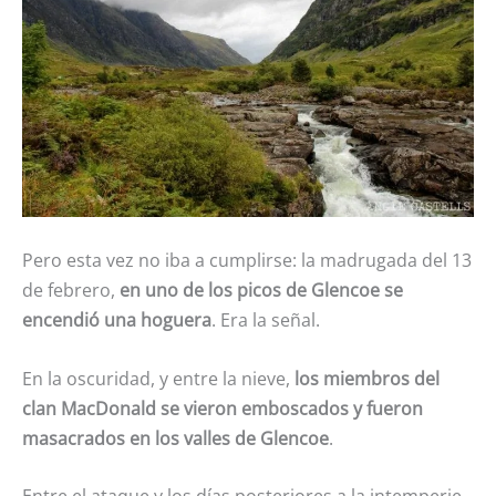
Pero esta vez no iba a cumplirse: la madrugada del 13
de febrero,
en uno de los picos de Glencoe se
encendió una hoguera
. Era la señal.
En la oscuridad, y entre la nieve,
los miembros del
clan MacDonald se vieron emboscados y fueron
masacrados en los valles de Glencoe
.