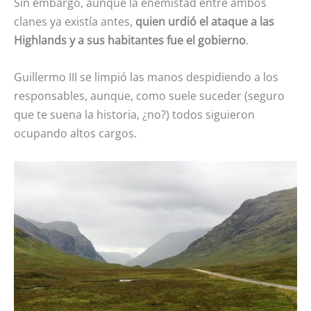
Sin embargo, aunque la enemistad entre ambos
clanes ya existía antes,
quien urdió el ataque a las
Highlands y a sus habitantes fue el gobierno
.
Guillermo III se limpió las manos despidiendo a los
responsables, aunque, como suele suceder (seguro
que te suena la historia, ¿no?) todos siguieron
ocupando altos cargos.