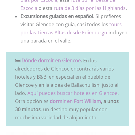
días por Escocia
, esta
ruta por el oeste de
Escocia
o esta
ruta de 3 días por las Highlands
.
Excursiones guiadas en español.
Si prefieres
visitar Glencoe con guía, casi todos los
tours
por las Tierras Altas desde Edimburgo
incluyen
una parada en el valle.
🛏️
Dónde dormir en Glencoe
.
En los
alrededores de Glencoe encontrarás varios
hoteles y B&B, en especial en el pueblo de
Glencoe y en la aldea de Ballachullish, justo al
lado.
Aquí puedes buscar hoteles en Glencoe
.
Otra opción es
dormir en Fort William
, a unos
30 minutos
, un destino muy popular con
muchísima variedad de alojamiento.