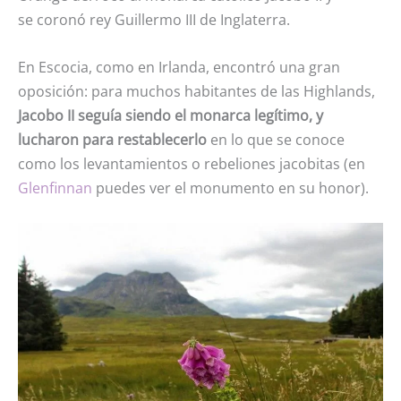
se coronó rey Guillermo III de Inglaterra.
En Escocia, como en Irlanda, encontró una gran
oposición: para muchos habitantes de las Highlands,
Jacobo II seguía siendo el monarca legítimo, y
lucharon para restablecerlo
en lo que se conoce
como los levantamientos o rebeliones jacobitas (en
Glenfinnan
puedes ver el monumento en su honor).