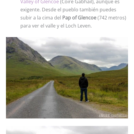
Valley of Glencoe
(Coire Gabhail), aunque es
exigente. Desde el pueblo también puedes
subir a la cima del
Pap of Glencoe
(742 metros)
para ver el valle y el Loch Leven.