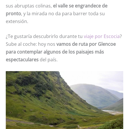
sus abruptas colinas,
el valle se engrandece de
pronto
, y la mirada no da para barrer toda su
extensión.
¿Te gustaría descubrirlo durante tu
viaje por Escocia
?
Sube al coche: hoy nos
vamos de ruta por Glencoe
para contemplar algunos de los paisajes más
espectaculares
del país.