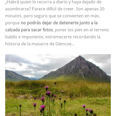
¿Habrá quien lo recorra a diario y haya dejado de
asombrarse? Parece difícil de creer. Son apenas 20
minutos, pero seguro que se convierten en más,
porque
no podrás dejar de detenerte junto a la
calzada para sacar fotos
, poner los pies en el terreno
baldío e imponente, estremecerte recordando la
historia de la masacre de Glencoe…