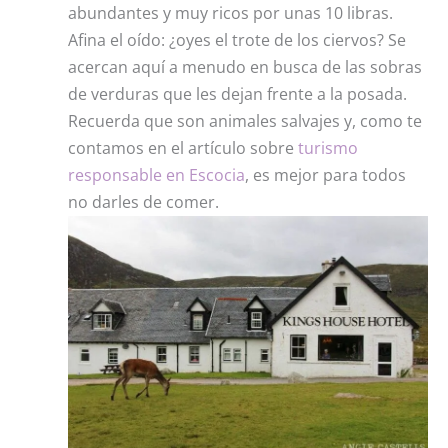
abundantes y muy ricos por unas 10 libras.
Afina el oído: ¿oyes el trote de los ciervos? Se
acercan aquí a menudo en busca de las sobras
de verduras que les dejan frente a la posada.
Recuerda que son animales salvajes y, como te
contamos en el artículo sobre
turismo
responsable en Escocia
, es mejor para todos
no darles de comer.