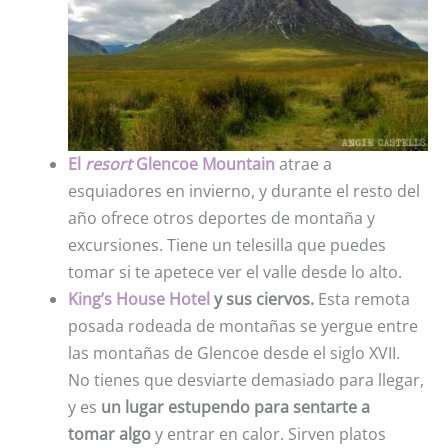
El
resort
Glencoe Mountain
atrae a
esquiadores en invierno, y durante el resto del
año ofrece otros deportes de montaña y
excursiones. Tiene un telesilla que puedes
tomar si te apetece ver el valle desde lo alto.
King’s House Hotel
y sus ciervos.
Esta remota
posada rodeada de montañas se yergue entre
las montañas de Glencoe desde el siglo XVII.
No tienes que desviarte demasiado para llegar,
y es
un lugar estupendo para sentarte a
tomar algo
y entrar en calor. Sirven platos