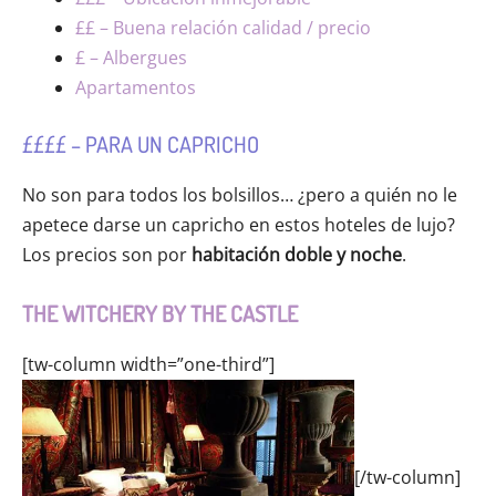
££ – Buena relación calidad / precio
£ – Albergues
Apartamentos
££££ – PARA UN CAPRICHO
No son para todos los bolsillos… ¿pero a quién no le
apetece darse un capricho en estos hoteles de lujo?
Los precios son por
habitación doble y noche
.
THE WITCHERY BY THE CASTLE
[tw-column width=”one-third”]
[/tw-column]