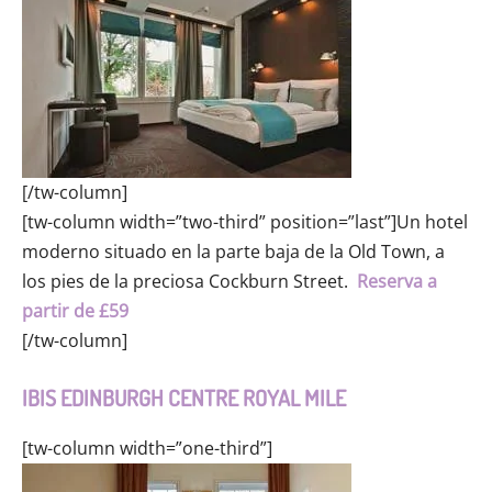
[/tw-column]
[tw-column width=”two-third” position=”last”]Un hotel
moderno situado en la parte baja de la Old Town, a
los pies de la preciosa Cockburn Street.
Reserva a
partir de £59
[/tw-column]
IBIS EDINBURGH CENTRE ROYAL MILE
[tw-column width=”one-third”]