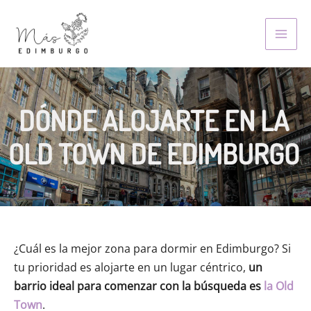
Skip
to
MAI
content
MEN
DÓNDE ALOJARTE EN LA
OLD TOWN DE EDIMBURGO
¿Cuál es la mejor zona para dormir en Edimburgo? Si
tu prioridad es alojarte en un lugar céntrico,
un
barrio ideal para comenzar con la búsqueda es
la Old
Town
.