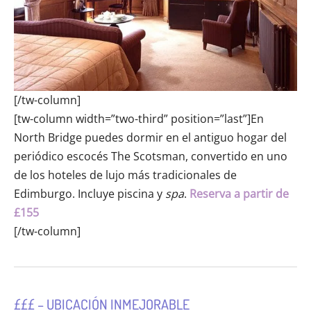
[/tw-column]
[tw-column width=”two-third” position=”last”]En
North Bridge puedes dormir en el antiguo hogar del
periódico escocés The Scotsman, convertido en uno
de los hoteles de lujo más tradicionales de
Edimburgo. Incluye piscina y
spa
.
Reserva a partir de
£155
[/tw-column]
£££ – UBICACIÓN INMEJORABLE