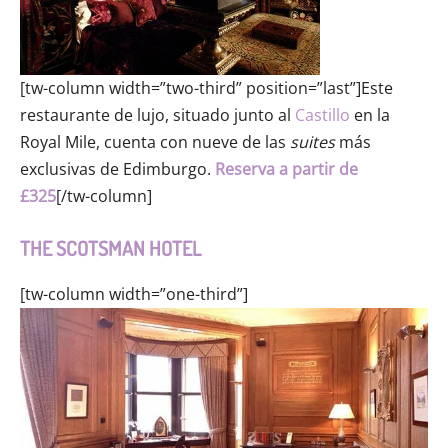
[tw-column width=”two-third” position=”last”]Este
restaurante de lujo, situado junto al
Castillo
en la
Royal Mile, cuenta con nueve de las
suites
más
exclusivas de Edimburgo.
Reserva a partir de
£325
[/tw-column]
THE SCOTSMAN HOTEL
[tw-column width=”one-third”]