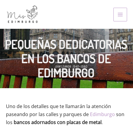
Skip
to
MAI
content
MEN
PEQUEÑAS DEDICATORIAS
EN LOS BANCOS DE
EDIMBURGO
Uno de los detalles que te llamarán la atención
paseando por las calles y parques de
Edimburgo
son
los
bancos adornados con placas de metal
.