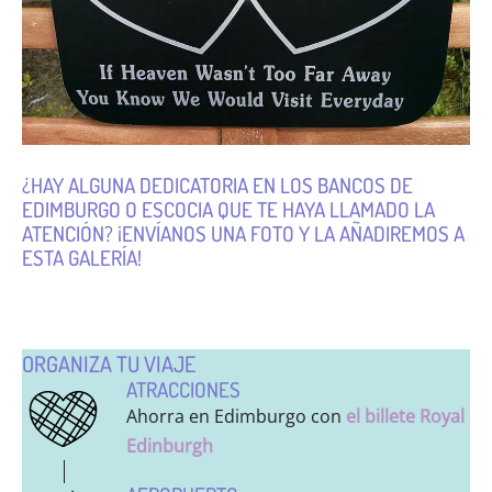
¿HAY ALGUNA DEDICATORIA EN LOS BANCOS DE
EDIMBURGO O ESCOCIA QUE TE HAYA LLAMADO LA
ATENCIÓN? ¡ENVÍANOS UNA FOTO Y LA AÑADIREMOS A
ESTA GALERÍA!
ORGANIZA TU VIAJE
ATRACCIONES
Ahorra en Edimburgo con
el billete Royal
Edinburgh