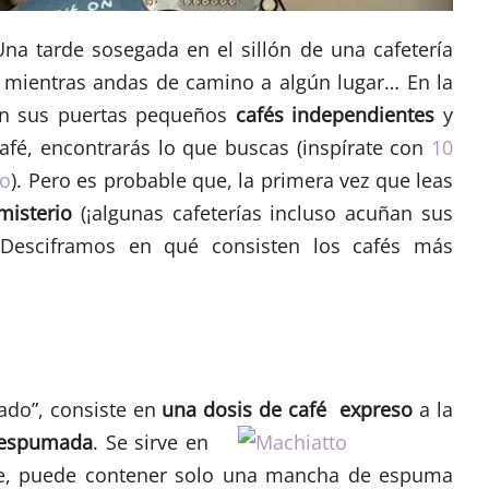
Una tarde sosegada en el sillón de una cafetería
mientras andas de camino a algún lugar… En la
en sus puertas pequeños
cafés independientes
y
afé, encontrarás lo que buscas (inspírate con
10
go
). Pero es probable que, la primera vez que leas
misterio
(¡algunas cafeterías incluso acuñan sus
 ¿Desciframos en qué consisten los cafés más
hado”, consiste en
una dosis
de c
afé
expreso
a la
 espumada
. Se sirve en
re, puede contener solo una mancha de espuma