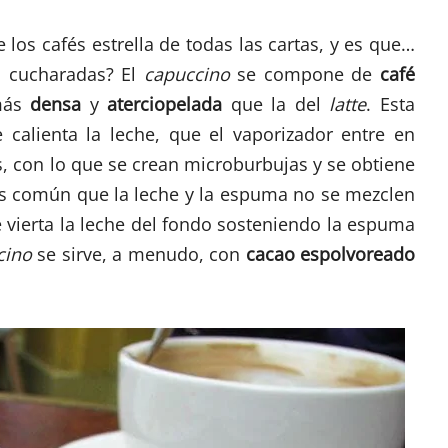
e los cafés estrella de todas las cartas, y es que…
a cucharadas? El
capuccino
se compone de
café
más
densa
y
aterciopelada
que la del
latte
. Esta
calienta la leche, que el vaporizador entre en
s, con lo que se crean microburbujas y se obtiene
s común que la leche y la espuma no se mezclen
e vierta la leche del fondo sosteniendo la espuma
cino
se sirve, a menudo, con
cacao espolvoreado