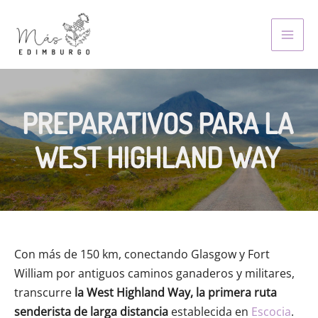
Skip
to
MAI
content
MEN
PREPARATIVOS PARA LA
WEST HIGHLAND WAY
Con más de 150 km, conectando Glasgow y Fort
William por antiguos caminos ganaderos y militares,
transcurre
la West Highland Way, la primera
ruta
senderista de larga distancia
establecida en
Escocia
.