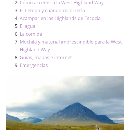
Cómo acceder a la West Highland Way
El tiempo y cuándo recorrerla
Acampar en las Highlands de Escocia
El agua
La comida
Mochila y material imprescindible para la West
Highland Way
Guías, mapas e internet
Emergencias