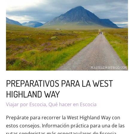
Orchy
–
Fort
William
PREPARATIVOS PARA LA WEST
HIGHLAND WAY
Viajar por Escocia
,
Qué hacer en Escocia
Prepárate para recorrer la West Highland Way con
estos consejos. Información práctica para una de las
rutas senderistas más espectaculares de Escocia.