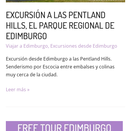
EXCURSIÓN A LAS PENTLAND
HILLS, EL PARQUE REGIONAL DE
EDIMBURGO
Viajar a Edimburgo
,
Excursiones desde Edimburgo
Excursión desde Edimburgo a las Pentland Hills.
Senderismo por Escocia entre embalses y colinas
muy cerca de la ciudad.
Excursión
Leer más »
a
las
Pentland
Hills,
el