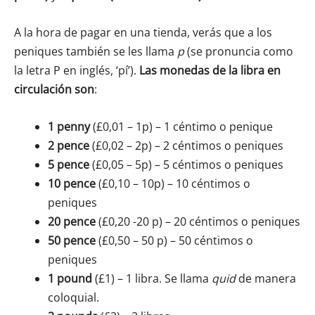
A la hora de pagar en una tienda, verás que a los
peniques también se les llama
p
(se pronuncia como
la letra P en inglés, ‘pí’).
Las monedas de la libra en
circulación son
:
1
penny
(£0,01 – 1p) – 1 céntimo o penique
2
pence
(£0,02 – 2p) – 2 céntimos o peniques
5 pence
(£0,05 – 5p) – 5 céntimos o peniques
10 pence
(£0,10 – 10p) – 10 céntimos o
peniques
20 pence
(£0,20 -20 p) – 20 céntimos o peniques
50 pence
(£0,50 – 50 p) – 50 céntimos o
peniques
1 pound
(£1) – 1 libra. Se llama
quid
de manera
coloquial.