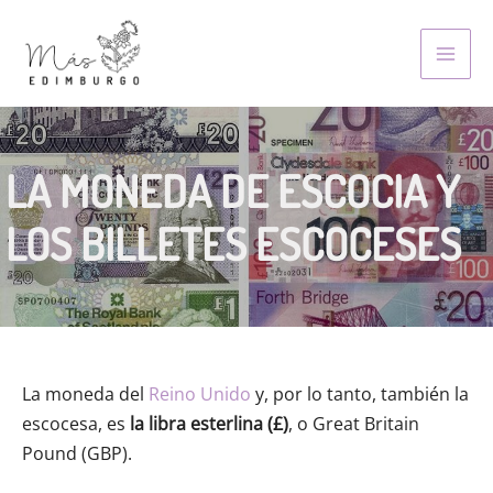
Skip
to
MAI
content
MEN
LA MONEDA DE ESCOCIA Y
LOS BILLETES ESCOCESES
La moneda del
Reino Unido
y, por lo tanto, también la
escocesa, es
la libra esterlina
(£)
, o Great Britain
Pound (GBP).