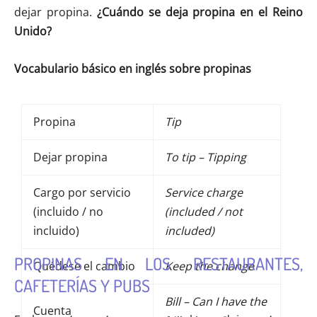
dejar propina.
¿Cuándo se deja propina en el Reino
Unido?
Vocabulario básico en inglés sobre propinas
Propina
Tip
Dejar propina
To tip – Tipping
Cargo por servicio
Service charge
(incluido / no
(included / not
incluido)
included)
PROPINAS EN LOS RESTAURANTES,
Quédese el cambio
Keep the change
CAFETERÍAS Y PUBS
Bill – Can I have the
Cuenta