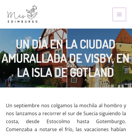
Skip
to
MAI
content
MEN
UN DÍA EN LA CIUDAD
AMURALLADA DE VISBY, EN
LA ISLA DE GOTLAND
Un septiembre nos colgamos la mochila al hombro y
nos lanzamos a recorrer el sur de Suecia siguiendo la
costa, desde Estocolmo hasta Gotemburgo.
Comenzaba a notarse el frío, las vacaciones habían