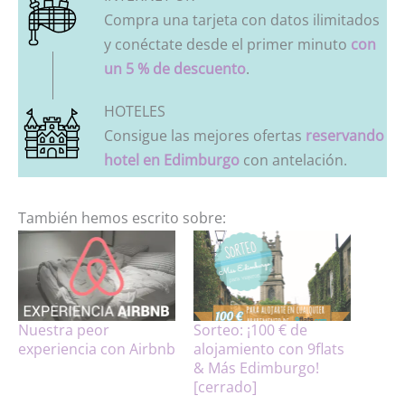
Compra una tarjeta con datos ilimitados
y conéctate desde el primer minuto
con
un 5 % de descuento
.
HOTELES
Consigue las mejores ofertas
reservando
hotel en Edimburgo
con antelación.
También hemos escrito sobre:
Nuestra peor
Sorteo: ¡100 € de
experiencia con Airbnb
alojamiento con 9flats
& Más Edimburgo!
[cerrado]