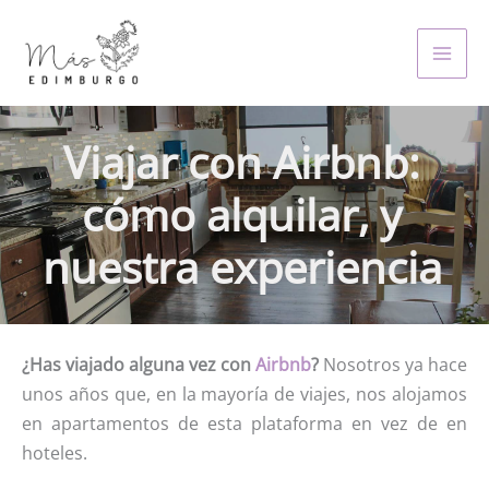
Skip
to
MAI
content
MEN
Viajar con Airbnb:
cómo alquilar, y
nuestra experiencia
¿Has viajado alguna vez con
Airbnb
?
Nosotros ya hace
unos años que, en la mayoría de viajes, nos alojamos
en apartamentos de esta plataforma en vez de en
hoteles.