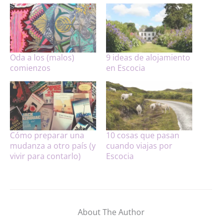
Oda a los (malos)
9 ideas de alojamiento
comienzos
en Escocia
Cómo preparar una
10 cosas que pasan
mudanza a otro país (y
cuando viajas por
vivir para contarlo)
Escocia
About The Author